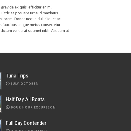
 gravida ex quis, efficitur enim.
d ultricies posuere urna id maximus.
um lorem. Donec neque dui, aliquet ac
tis faucibus, augue metus consectetur
 dictum velit erat sit amet nibh. Aliquam ut
Tuna Trips
JULY-OCTOBER
Half Day All Boats
FOUR HOUR EXCURSION
Full Day Contender