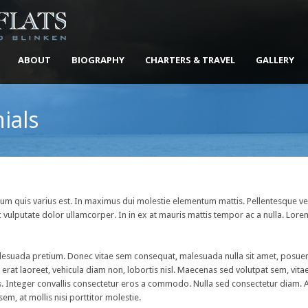
ABOUT
BIOGRAPHY
CHARTERS & TRAVEL
GALLERY
ials
um quis varius est. In maximus dui molestie elementum mattis. Pellentesque ve
 vulputate dolor ullamcorper. In in ex at mauris mattis tempor ac a nulla. Lore
esuada pretium. Donec vitae sem consequat, malesuada nulla sit amet, posuere 
 erat laoreet, vehicula diam non, lobortis nisl. Maecenas sed volutpat sem, vi
us. Integer convallis consectetur eros a commodo. Nulla sed consectetur diam. Al
m, at mollis nisi porttitor molestie.