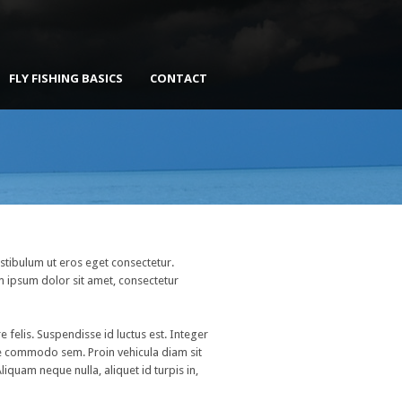
FLY FISHING BASICS
CONTACT
stibulum ut eros eget consectetur.
m ipsum dolor sit amet, consectetur
felis. Suspendisse id luctus est. Integer
tae commodo sem. Proin vehicula diam sit
iquam neque nulla, aliquet id turpis in,