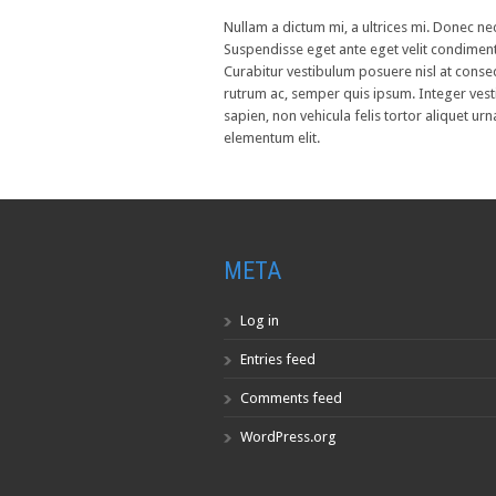
Nullam a dictum mi, a ultrices mi. Donec nec 
Suspendisse eget ante eget velit condiment
Curabitur vestibulum posuere nisl at conseq
rutrum ac, semper quis ipsum. Integer vesti
sapien, non vehicula felis tortor aliquet urn
elementum elit.
META
Log in
Entries feed
Comments feed
WordPress.org