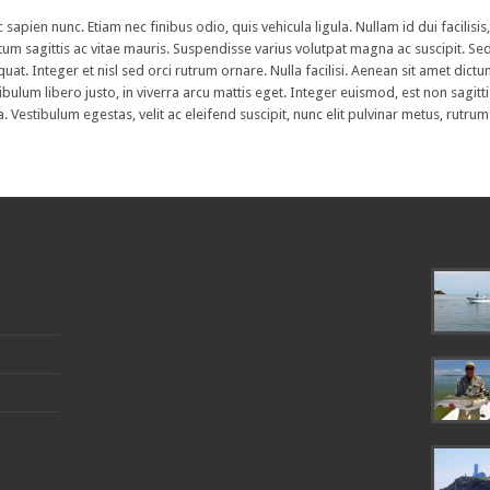
sapien nunc. Etiam nec finibus odio, quis vehicula ligula. Nullam id dui facilisis,
um sagittis ac vitae mauris. Suspendisse varius volutpat magna ac suscipit. Se
uat. Integer et nisl sed orci rutrum ornare. Nulla facilisi. Aenean sit amet dict
bulum libero justo, in viverra arcu mattis eget. Integer euismod, est non sagit
a. Vestibulum egestas, velit ac eleifend suscipit, nunc elit pulvinar metus, rutrum